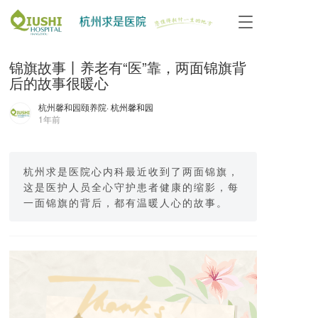
T
o
g
锦旗故事丨养老有“医”靠，两面锦旗背
g
l
后的故事很暖心
e
n
杭州馨和园颐养院
· 杭州馨和园
1年前
a
v
i
g
杭州求是医院心内科最近收到了两面锦旗，
a
这是医护人员全心守护患者健康的缩影，每
t
一面锦旗的背后，都有温暖人心的故事。
i
o
n