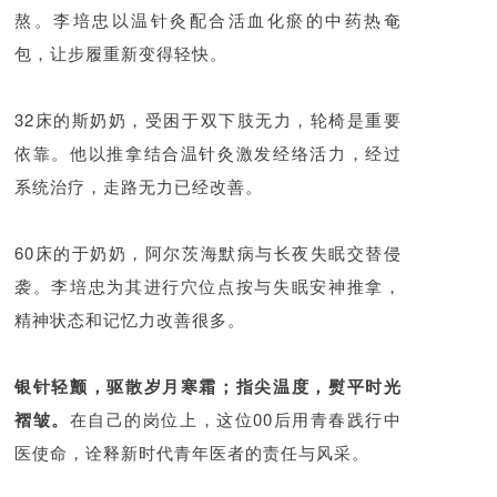
熬。李培忠以温针灸配合活血化瘀的中药热奄
包，让步履重新变得轻快。
32床的斯奶奶，受困于双下肢无力，轮椅是重要
依靠。他以推拿结合温针灸激发经络活力，经过
系统治疗，走路无力已经改善。
60床的于奶奶，阿尔茨海默病与长夜失眠交替侵
袭。李培忠为其进行穴位点按与失眠安神推拿，
精神状态和记忆力改善很多。
银针轻颤，驱散岁月寒霜；指尖温度，熨平时光
褶皱。
在自己的岗位上，这位00后用青春践行中
医使命，诠释新时代青年医者的责任与风采。