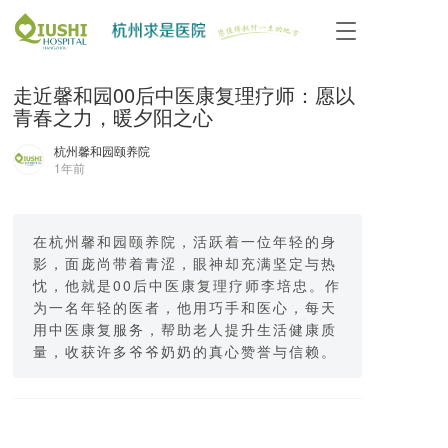
T
o
g
走近馨和园00后中医康复理疗师：愿以
g
l
青春之力，暖夕阳之心
e
n
杭州馨和园颐养院
1年前
a
v
i
g
在杭州馨和园颐养院，活跃着一位年轻的身
a
影，面庞尚带着青涩，眼神却充满坚定与热
t
忱，他就是00后中医康复理疗师李培忠。作
i
为一名年轻的医者，他用巧手和医心，每天
o
用中医康复服务，帮助老人提升生活健康质
n
量，收获许多爷爷奶奶的真心赞誉与信赖。