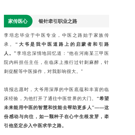
家传医心
银针牵引职业之路
李培忠毕业于中医专业，中医之路始于家族传
承。
“大爷是我中医道路上的启蒙者和引路
人。”
李培忠深情地回忆道：“他在河南某三甲医
院内科担任主任，在临床上推行过针刺麻醉，针
刺促醒等中医操作，对我影响很大。”
填报志愿时，大爷用深厚的中医底蕴和丰富的临
床经验，为他打开了通往中医世界的大门。
“希望
未来能用中医的智慧和技能去帮助更多人”——这
份感动与向往，如一颗种子在心中生根发芽，牵
引他坚定步入中医求学之路。