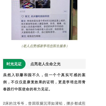
（老人点赞感谢李培忠医生服务）
时光见证
点亮老人生命之光
虽然入职馨和园不久，但一个个真实可感的案
例，不仅仅是康复效果的证明，更是李培忠用青
春践行中医使命的有力见证。
2床的沈爷爷，曾因双腿沉滞如灌铅，挪步都成煎