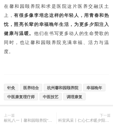
在馨和园颐养院和求是医院这片医养交融沃土
上，
有很多像李培忠这样的年轻人，用青春和热
忱，照亮长辈的幸福晚年生活，为更多夕阳注入
健康与温暖。
他们在书写更多动人的生命赞歌的
同时，也让馨和园颐养院充满幸福、活力与温
度。
针灸
医养结合
杭州馨和园颐养院
幸福晚年
中医康复理疗师
中医技艺
调理康复
上一篇
下一篇
献礼八一丨馨和园颐养院“抗美援越”老兵谢爷爷手写千字长信，追忆军旅生涯
科室风采丨仁心仁术暖夕阳，商勇主任用细心爱心帮奶奶告别疱疹困扰