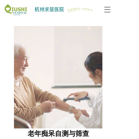
T
o
g
g
l
e
n
a
v
i
g
a
t
i
o
n
老年痴呆自测与筛查