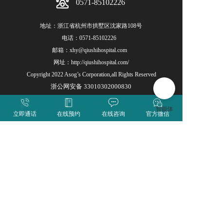
0571-85102226
地址：浙江省杭州市拱墅区沈家路108号
电话：
0571-85102226
邮箱：xhy@qiushihospital.com  
网址：
http://qiushihospital.com/
Copyright 2022 Asog’s Corporation,all Rights Reserved
浙公网安备 33010302000830
浙ICP备16009485号-1
版权所有：杭州求是医院
医疗广告审查证明文号:浙医广(2024)第330105-0141号
立即通话
在线预约
在线咨询
官方微信
求是医院公众号