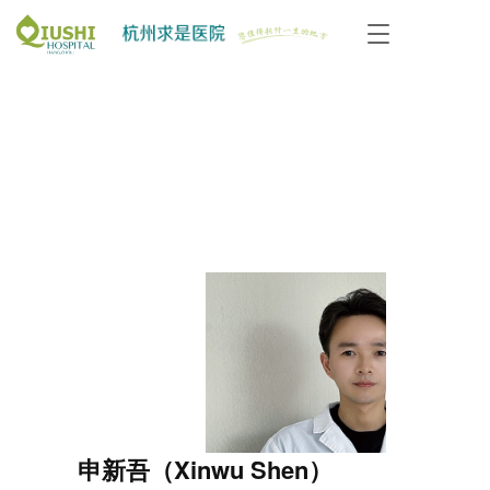
T
o
g
g
l
e
n
a
v
i
g
a
t
i
o
n
申新吾（Xinwu Shen）