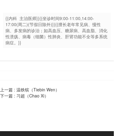
{{内科 主治医师}}{{坐诊时间9:00-11:00,14:00-
17:00(周二)(节假日除外)}}{{擅长老年常见病、慢性
病、多发病的诊治；如高血压、糖尿病、高血脂、消化
性溃疡、病毒（细菌）性肺炎、肝肾功能不全等多系统
病症。}}
上一篇 :
温铁镔（Tiebin Wen）
下一篇 :
习超（Chao Xi）