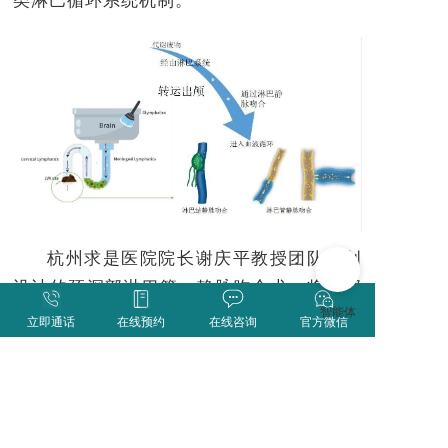
杭州求是医院院长谢庆平教授团队
开创
设计的颈深部淋巴管－静脉吻合术，将颈部
淋巴管直接连接至静脉，进行颈部淋巴管快
立即通话
在线预约
在线咨询
官方微信
速引流，充分排出脑内致病β-淀粉样蛋白和
Tau蛋白，重新开通脑内代谢产物的排污通
道，降低脑内的淋巴回流压力，从而达到改
善患者脑功能障碍症状的作用。该术式为众