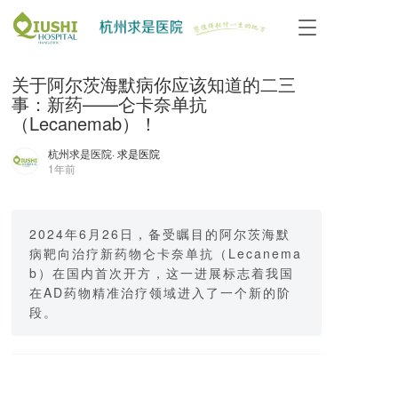
T
o
g
关于阿尔茨海默病你应该知道的二三
g
l
事：新药——仑卡奈单抗
e
（Lecanemab）！
n
a
杭州求是医院
· 求是医院
1年前
v
i
g
a
2024年6月26日，备受瞩目的阿尔茨海默
t
病靶向治疗新药物仑卡奈单抗（Lecanema
i
b）在国内首次开方，这一进展标志着我国
o
在AD药物精准治疗领域进入了一个新的阶
n
段。